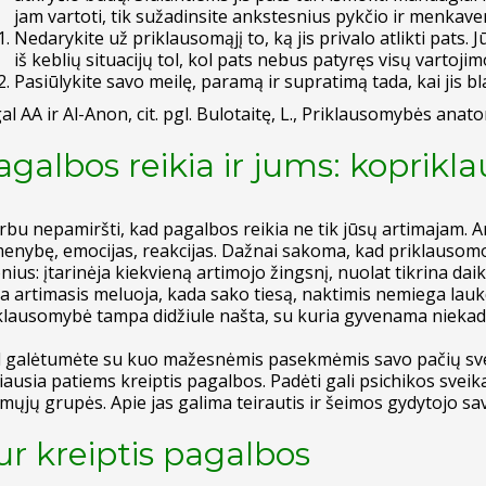
jam vartoti, tik sužadinsite ankstesnius pykčio ir menkav
Nedarykite už priklausomąjį to, ką jis privalo atlikti pats. J
iš keblių situacijų tol, kol pats nebus patyręs visų vartoji
Pasiūlykite savo meilę, paramą ir supratimą tada, kai jis bl
al AA ir Al-Anon, cit. pgl. Bulotaitę, L., Priklausomybės anato
agalbos reikia ir jums: koprik
rbu nepamiršti, kad pagalbos reikia ne tik jūsų artimajam. A
enybę, emocijas, reakcijas. Dažnai sakoma, kad priklausom
onius: įtarinėja kiekvieną artimojo žingsnį, nuolat tikrina d
a artimasis meluoja, kada sako tiesą, naktimis nemiega lau
klausomybė tampa didžiule našta, su kuria gyvenama niekad 
 galėtumėte su kuo mažesnėmis pasekmėmis savo pačių sveik
iausia patiems kreiptis pagalbos. Padėti gali psichikos sveik
imųjų grupės. Apie jas galima teirautis ir šeimos gydytojo sav
ur kreiptis pagalbos