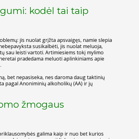
mi: kodėl tai taip
emų: jis nuolat grįžta apsvaigęs, namie slepia
ebepavyksta susikalbėti, jis nuolat meluoja,
ų sau leisti vartoti. Artimiesiems tokį mylimo
, neretai pradedama meluoti aplinkiniams apie
.
imą, bet nepasiseka, nes daroma daug taktinių
a pagal Anoniminių alkoholikų (AA) ir jų
usomo žmogaus
 priklausomybės galima kaip ir nuo bet kurios