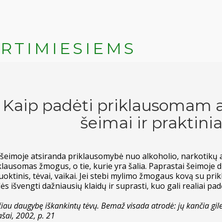
RTIMIESIEMS
Kaip padėti priklausomam 
šeimai ir praktini
 šeimoje atsiranda priklausomybė nuo alkoholio, narkotikų a
klausomas žmogus, o tie, kurie yra šalia. Paprastai šeimoje
uoktinis, tėvai, vaikai. Jei stebi mylimo žmogaus kovą su prik
ės išvengti dažniausių klaidų ir suprasti, kuo gali realiai padė
iau daugybę iškankintų tėvų. Bemaž visada atrodė: jų kančia gil
ašai, 2002, p. 21