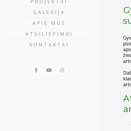
PROJEKTAI
G
GALERIJA
s
APIE MUS
ATSILIEPIMAI
Gyv
psi
KONTAKTAI
aps
žmo
art
Daž
kla
art
A
a