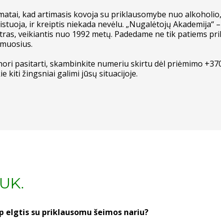
 matai, kad artimasis kovoja su priklausomybe nuo alkoholio
istuoja, ir kreiptis niekada nevėlu. „Nugalėtojų Akademija“ –
tras, veikiantis nuo 1992 metų. Padedame ne tik patiems p
imuosius.
 nori pasitarti, skambinkite numeriu skirtu dėl priėmimo +37
ie kiti žingsniai galimi jūsų situacijoje.
UK.
p elgtis su priklausomu šeimos nariu?