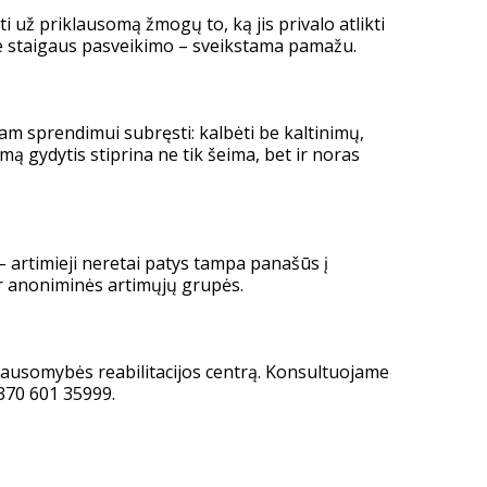
i už priklausomą žmogų to, ką jis privalo atlikti
ėkite staigaus pasveikimo – sveikstama pamažu.
iam sprendimui subręsti: kalbėti be kaltinimų,
ą gydytis stiprina ne tik šeima, bet ir noras
– artimieji neretai patys tampa panašūs į
 ir anoniminės artimųjų grupės.
iklausomybės reabilitacijos centrą. Konsultuojame
370 601 35999.