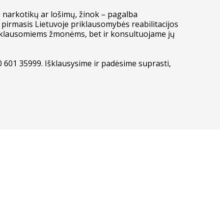
, narkotikų ar lošimų, žinok – pagalba
 pirmasis Lietuvoje priklausomybės reabilitacijos
riklausomiems žmonėms, bet ir konsultuojame jų
0 601 35999. Išklausysime ir padėsime suprasti,