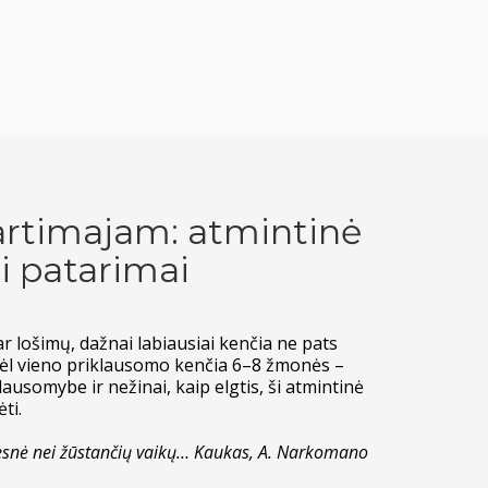
artimajam: atmintinė
ai patarimai
r lošimų, dažnai labiausiai kenčia ne pats
 dėl vieno priklausomo kenčia 6–8 žmonės –
lausomybe ir nežinai, kaip elgtis, ši atmintinė
ti.
esnė nei žūstančių vaikų…
Kaukas, A. Narkomano