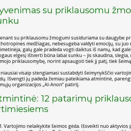
yvenimas su priklausomu žmogu
unku
enant su priklausomu žmogumi susiduriama su daugybe probl
chotropines medžiagas, nebesugeba valdyti emocijų, su juo n
imetinėja, galų gale pradeda vogti daiktus iš namų, kad galėt
gaus elgesį ištverti būna labai sunku – jis skaudina, slegia
imojo priklausomybę, norint apsaugoti tiek jį patį, tiek šeimą
niausiai visaip stengiamasi sustabdyti šeimynykščio vartoj
idų. Išvengti jų padeda žemiau pateikiama atmintinė, parengt
imųjų organizacijos „Al-Anon“ patirtį.
tmintinė: 12 patarimų prikla
rtimiesiems
Vartojimo nelaikykite šeimos gėda. Išsveikti nuo aktyvios