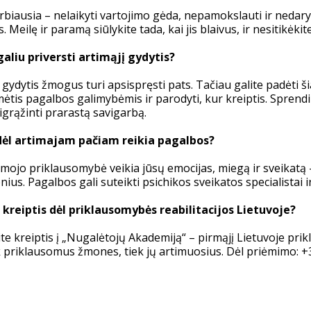
rbiausia – nelaikyti vartojimo gėda, nepamokslauti ir nedaryt
s. Meilę ir paramą siūlykite tada, kai jis blaivus, ir nesitik
galiu priversti artimąjį gydytis?
 gydytis žmogus turi apsispręsti pats. Tačiau galite padėti š
ėtis pagalbos galimybėmis ir parodyti, kur kreiptis. Sprendim
igrąžinti prarastą savigarbą.
ėl artimajam pačiam reikia pagalbos?
imojo priklausomybė veikia jūsų emocijas, miegą ir sveikatą 
onius. Pagalbos gali suteikti psichikos sveikatos specialistai
 kreiptis dėl priklausomybės reabilitacijos Lietuvoje?
ite kreiptis į „Nugalėtojų Akademiją“ – pirmąjį Lietuvoje pr
k priklausomus žmones, tiek jų artimuosius. Dėl priėmimo: +