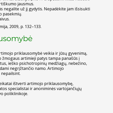
ertiškumo jausmus.
ūs negalite už jį gydytis. Nepadėkite jam išsisukti
mo pasekmių.
aivus.
mija, 2009, p. 132–133.
lausomybė
rtimojo priklausomybė veikia ir jūsų gyvenimą,
o žmogaus artimieji patys tampa panašūs į
aiktus, ieško psichotropinių medžiagų, nebežino,
kdami negrįžtančio namo. Artimojo
nepailsint.
atai ištverti artimojo priklausomybę,
atos specialistai ir anoniminės vartojančiųjų
o poliklinikoje.