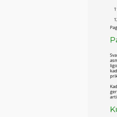
Pag
P
Sva
asm
lig
kad
pri
Kad
ger
art
K