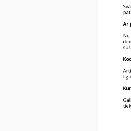
Sva
pat
Ar 
Ne,
dom
sus
Kod
Art
lig
Kur
Gal
tie