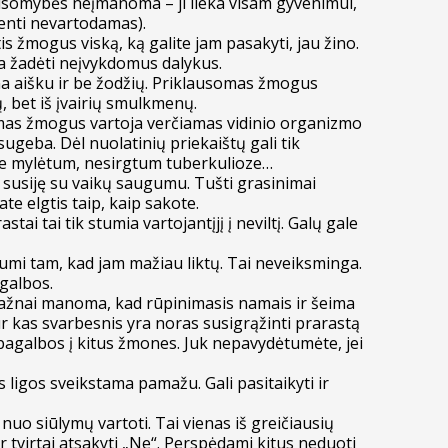
klausomybės neįmanoma – ji lieka visam gyvenimui,
venti nevartodamas).
s žmogus viską, ką galite jam pasakyti, jau žino.
rba žadėti neįvykdomus dalykus.
a aišku ir be žodžių. Priklausomas žmogus
ų, bet iš įvairių smulkmenų.
mas žmogus vartoja verčiamas vidinio organizmo
esugeba. Dėl nuolatinių priekaištų gali tik
mane mylėtum, nesirgtum tuberkulioze…
 susiję su vaikų saugumu. Tušti grasinimai
te elgtis taip, kaip sakote.
ai tai tik stumia vartojantįjį į neviltį. Galų gale
umi tam, kad jam mažiau liktų. Tai neveiksminga.
agalbos.
. Dažnai manoma, kad rūpinimasis namais ir šeima
r kas svarbesnis yra noras susigrąžinti prarastą
si pagalbos į kitus žmones. Juk nepavydėtumėte, jei
 ligos sveikstama pamažu. Gali pasitaikyti ir
o siūlymų vartoti. Tai vienas iš greičiausių
ir tvirtai atsakyti „Ne“. Perspėdami kitus neduoti