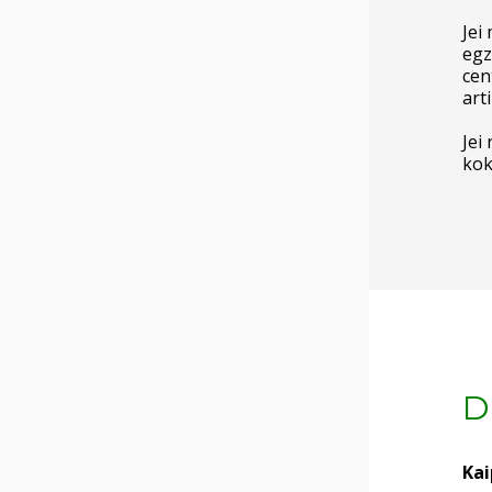
Jei
egz
cen
art
Jei
kok
D
Kai