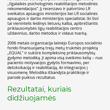
„Ilgalaikės psichologinės reabilitacijos metodinės
rekomendacijos“. Jį recenzavo ir patvirtino LR
sveikatos apsaugos ministerijos bei LR socialinės
apsaugos ir darbo ministerijos specialistai. Iki šiol
tai vienintelis leidinys lietuvių kalba, apibrėžiantis
priklausomybės ligų reabilitacijos centro
uždavinius, darbo metodus ir vidaus tvarką.
2006 metais organizacija laimėjo Europos socialinio
fondo finansuojamą trejų metų trukmės projektą
„EQUAL“ ir sukūrė kompleksinę priklausomybių
gydymo metodiką. Ji apima visą sveikimo kelią – nuo
paciento motyvacijos gydytis formavimo, per
detoksikaciją ir reabilitaciją, iki integracijos į
visuomenę. Metodika išbandyta praktikoje ir
parodė puikius rezultatus.
Rezultatai, kuriais
didžiuojamės