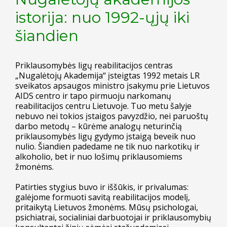
istorija: nuo 1992-ųjų iki
šiandien
Priklausomybės ligų reabilitacijos centras
„Nugalėtojų Akademija“ įsteigtas 1992 metais LR
sveikatos apsaugos ministro įsakymu prie Lietuvos
AIDS centro ir tapo pirmuoju narkomanų
reabilitacijos centru Lietuvoje. Tuo metu šalyje
nebuvo nei tokios įstaigos pavyzdžio, nei paruoštų
darbo metodų – kūrėme analogų neturinčią
priklausomybės ligų gydymo įstaigą beveik nuo
nulio. Šiandien padedame ne tik nuo narkotikų ir
alkoholio, bet ir nuo lošimų priklausomiems
žmonėms.
Patirties stygius buvo ir iššūkis, ir privalumas:
galėjome formuoti savitą reabilitacijos modelį,
pritaikytą Lietuvos žmonėms. Mūsų psichologai,
psichiatrai, socialiniai darbuotojai ir priklausomybių