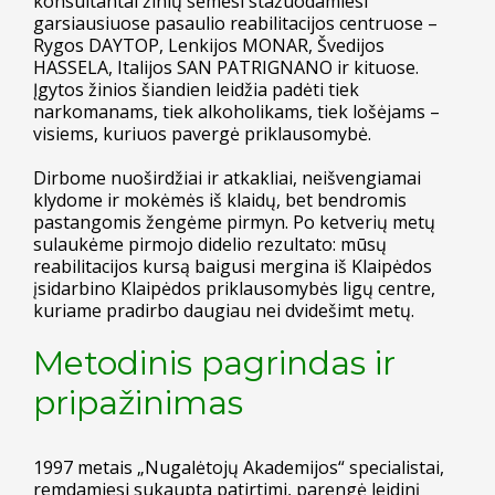
konsultantai žinių sėmėsi stažuodamiesi
garsiausiuose pasaulio reabilitacijos centruose –
Rygos DAYTOP, Lenkijos MONAR, Švedijos
HASSELA, Italijos SAN PATRIGNANO ir kituose.
Įgytos žinios šiandien leidžia padėti tiek
narkomanams, tiek alkoholikams, tiek lošėjams –
visiems, kuriuos pavergė priklausomybė.
Dirbome nuoširdžiai ir atkakliai, neišvengiamai
klydome ir mokėmės iš klaidų, bet bendromis
pastangomis žengėme pirmyn. Po ketverių metų
sulaukėme pirmojo didelio rezultato: mūsų
reabilitacijos kursą baigusi mergina iš Klaipėdos
įsidarbino Klaipėdos priklausomybės ligų centre,
kuriame pradirbo daugiau nei dvidešimt metų.
Metodinis pagrindas ir
pripažinimas
1997 metais „Nugalėtojų Akademijos“ specialistai,
remdamiesi sukaupta patirtimi, parengė leidinį