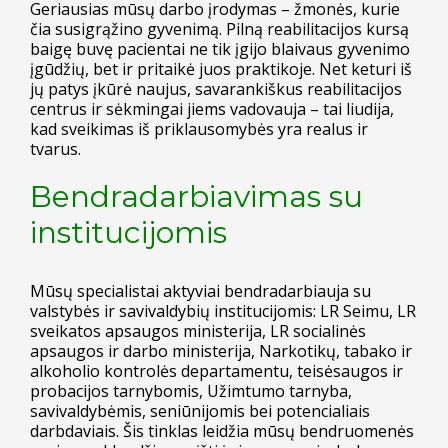
Geriausias mūsų darbo įrodymas – žmonės, kurie
čia susigrąžino gyvenimą. Pilną reabilitacijos kursą
baigę buvę pacientai ne tik įgijo blaivaus gyvenimo
įgūdžių, bet ir pritaikė juos praktikoje. Net keturi iš
jų patys įkūrė naujus, savarankiškus reabilitacijos
centrus ir sėkmingai jiems vadovauja – tai liudija,
kad sveikimas iš priklausomybės yra realus ir
tvarus.
Bendradarbiavimas su
institucijomis
Mūsų specialistai aktyviai bendradarbiauja su
valstybės ir savivaldybių institucijomis: LR Seimu, LR
sveikatos apsaugos ministerija, LR socialinės
apsaugos ir darbo ministerija, Narkotikų, tabako ir
alkoholio kontrolės departamentu, teisėsaugos ir
probacijos tarnybomis, Užimtumo tarnyba,
savivaldybėmis, seniūnijomis bei potencialiais
darbdaviais. Šis tinklas leidžia mūsų bendruomenės