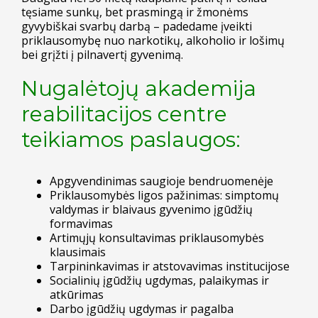
tęsiame sunkų, bet prasmingą ir žmonėms
gyvybiškai svarbų darbą – padedame įveikti
priklausomybę nuo narkotikų, alkoholio ir lošimų
bei grįžti į pilnavertį gyvenimą.
Nugalėtojų akademija
reabilitacijos centre
teikiamos paslaugos:
Apgyvendinimas saugioje bendruomenėje
Priklausomybės ligos pažinimas: simptomų
valdymas ir blaivaus gyvenimo įgūdžių
formavimas
Artimųjų konsultavimas priklausomybės
klausimais
Tarpininkavimas ir atstovavimas institucijose
Socialinių įgūdžių ugdymas, palaikymas ir
atkūrimas
Darbo įgūdžių ugdymas ir pagalba