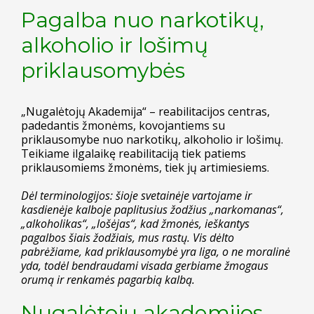
Pagalba nuo narkotikų,
alkoholio ir lošimų
priklausomybės
„Nugalėtojų Akademija“ – reabilitacijos centras,
padedantis žmonėms, kovojantiems su
priklausomybe nuo narkotikų, alkoholio ir lošimų.
Teikiame ilgalaikę reabilitaciją tiek patiems
priklausomiems žmonėms, tiek jų artimiesiems.
Dėl terminologijos: šioje svetainėje vartojame ir
kasdienėje kalboje paplitusius žodžius „narkomanas“,
„alkoholikas“, „lošėjas“, kad žmonės, ieškantys
pagalbos šiais žodžiais, mus rastų. Vis dėlto
pabrėžiame, kad priklausomybė yra liga, o ne moralinė
yda, todėl bendraudami visada gerbiame žmogaus
orumą ir renkamės pagarbią kalbą.
Nugalėtojų akademijos