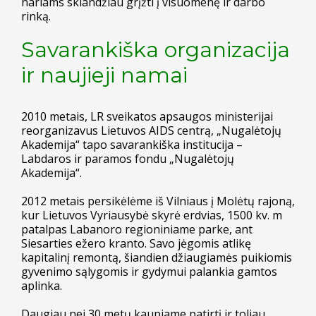
nariams sklandžiau grįžti į visuomenę ir darbo
rinką.
Savarankiška organizacija
ir naujieji namai
2010 metais, LR sveikatos apsaugos ministerijai
reorganizavus Lietuvos AIDS centrą, „Nugalėtojų
Akademija“ tapo savarankiška institucija –
Labdaros ir paramos fondu „Nugalėtojų
Akademija“.
2012 metais persikėlėme iš Vilniaus į Molėtų rajoną,
kur Lietuvos Vyriausybė skyrė erdvias, 1500 kv. m
patalpas Labanoro regioniniame parke, ant
Siesarties ežero kranto. Savo jėgomis atlikę
kapitalinį remontą, šiandien džiaugiamės puikiomis
gyvenimo sąlygomis ir gydymui palankia gamtos
aplinka.
Daugiau nei 30 metų kaupiame patirtį ir toliau